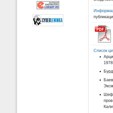
Информаци
публикаци
Список ци
Арци
1978.
Бурд
Баев
Эксмо
Шефе
пров
Кали