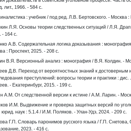
ия доказательств в советском уголовном процессе. Часть общ
 лит., 1966. - 584 с.
иналистика : учебник / под ред. Л.В. Бертовского. - Москва : 
кин Л.Я. Основы теории следственных ситуаций / Л.Я. Драпки
 - 164 с.
нко А.В. Содержательная логика доказывания : монография / А
а : Проспект, 2025. - 208 с.
ин В.Я. Версионный анализ : монография / В.Я. Колдин. - Мо
еев Д.В. Переход от вероятностных знаний к достоверным 
ледования преступлений: вопросы теории и практики : дис. … 
ев. - Екатеринбург, 2015. - 199 с.
н А.М. От следственной версии к истине / А.М. Ларин. - Москва
ков И.М. Выдвижение и проверка защитных версий по уголо
 юрид. наук : 5.1.4 / И.М. Поляков. - Улан-Удэ, 2024. - 209 с.
ова Г.П. Словарь паронимов русского языка / Г.П. Снетова, О
зование, 2023. - 416 с.