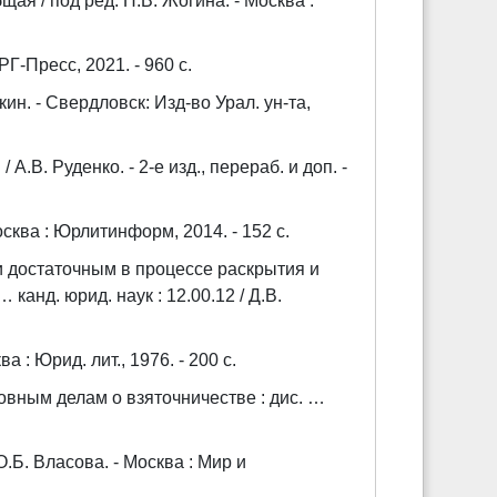
ая / под ред. Н.В. Жогина. - Москва :
РГ-Пресс, 2021. - 960 с.
н. - Свердловск: Изд-во Урал. ун-та,
.В. Руденко. - 2-е изд., перераб. и доп. -
сква : Юрлитинформ, 2014. - 152 с.
и достаточным в процессе раскрытия и
канд. юрид. наук : 12.00.12 / Д.В.
 : Юрид. лит., 1976. - 200 с.
вным делам о взяточничестве : дис. …
.Б. Власова. - Москва : Мир и