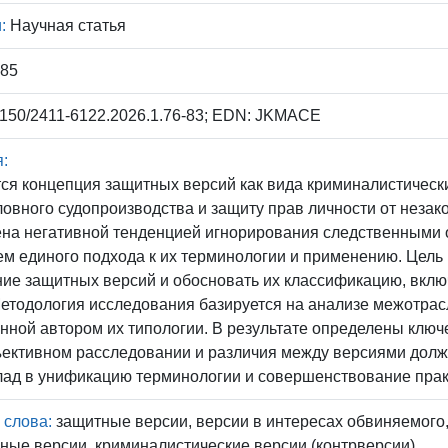
:
Научная статья
985
150/2411-6122.2026.1.76-83; EDN: JKMACE
:
ся концепция защитных версий как вида криминалистичес
ловного судопроизводства и защиту прав личности от неза
на негативной тенденцией игнорирования следственными о
ем единого подхода к их терминологии и применению. Цел
ие защитных версий и обосновать их классификацию, вкл
етодология исследования базируется на анализе межотрас
нной автором их типологии. В результате определены ключ
ъективном расследовании и различия между версиями долж
лад в унификацию терминологии и совершенствование пра
 слова:
защитные версии, версии в интересах обвиняемого,
ные версии, криминалистические версии (контрверсии)