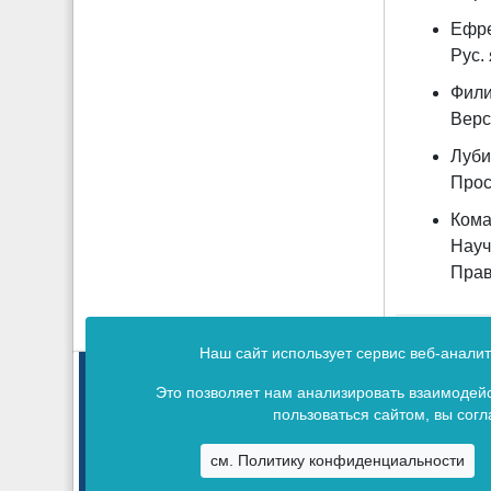
Ефре
Рус. 
Фили
Верс
Луби
Просп
Кома
Науч
Право
Наш сайт использует сервис веб-анали
Издание зарегистрировано в 
Это позволяет нам анализировать взаимодейс
Свид
пользоваться сайтом, вы сог
см. Политику конфиденциальности