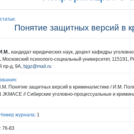
статьи:
Понятие защитных версий в 
И.М.
, кандидат юридических наук, доцент кафедры уголовно
, Московский психолого-социальный университет, 115191, Ро
 пр-д, 9А,
bjgz@mail.ru
ования:
.М. Понятие защитных версий в криминалистике / И.М. Поля
 JKMACE // Сибирские уголовно-процессуальные и кримина
Номер журнала:
1
:
76-83