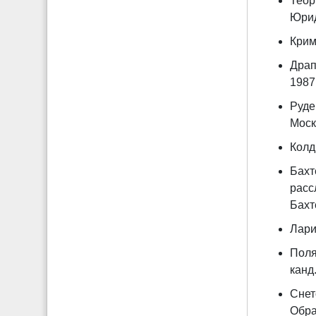
Теор
Юрид.
Крим
Драп
1987.
Руде
Москв
Колд
Бахт
расс
Бахте
Лари
Поля
канд.
Снет
Обра