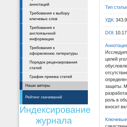
аннотаций
Тип статьи
Требования к выбору
ключевых слов
УДК:
343.
Требования к
DOI:
10.17
англоязычной
информации
Аннотация
Требования к
Исследует
оформлению литературы
целей уго
Порядок рецензирования
обусловле
статей
отсутстви
График приема статей
определен
Наши авторы
защиты. М
разработа
Рейтинг скачиваний
роль в об
вносит вк
Индексирование
журнала
Ключевые
следствен