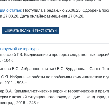
я о статье:
Поступила в редакцию 26.06.25. Одобрена посл
и 27.03.26. Дата онлайн-размещения 27.04.26.
Скачать полный текст статьи
тируемой литературы:
шевский Г.В. Выдвижение и проверка следственных версий / 
 - 104 с.
анова В.С. Избранное: статьи / В.С. Бурданова. - Санкт-Петер
 О.Я. Избранные работы по проблемам криминалистики и уго
, 2011. - 593 с.
р В.А. Криминалистические версии: теоретические и прак
ерки с позиций ситуационного подхода : дис. … канд. юрид. на
нинград, 2016. - 243 с.