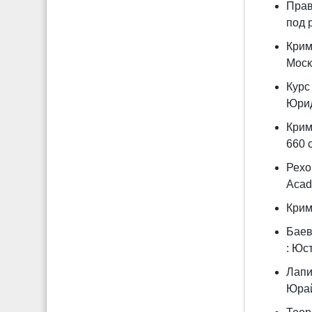
Прав
под р
Крим
Москв
Курс 
Юрид.
Крим
660 с
Рехо
Acad
Крими
Баев
: Юст
Лапи
Юрайт