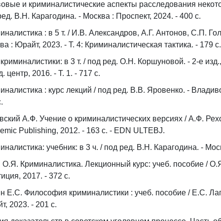
овые и криминалистические аспекты расследования некотор
ед. В.Н. Карагодина. - Москва : Проспект, 2024. - 400 с.
иналистика : в 5 т. / И.В. Александров, А.Г. Антонов, С.П. Го
а : Юрайт, 2023. - Т. 4: Криминалистическая тактика. - 179 с
криминалистики: в 3 т. / под ред. О.Н. Коршуновой. - 2-е изд.
 центр, 2016. - T. 1. - 717 с.
иналистика : курс лекций / под ред. В.В. Яровенко. - Владиво
.
вский А.Ф. Учение о криминалистических версиях / А.Ф. Ре
emic Publishing, 2012. - 163 с. - EDN ULTEBJ.
налистика: учебник: в 3 ч. / под ред. В.Н. Карагодина. - Моск
 О.Я. Криминалистика. Лекционный курс: учеб. пособие / О.Я. 
иция, 2017. - 372 с.
н Е.С. Философия криминалистики : учеб. пособие / Е.С. Лапин.
, 2023. - 201 с.