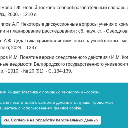
мова Т.Ф. Новый толково-словообразовательный словарь рус
яз., 2000. - 1210 с.
ппов А.Г. Некоторые дискуссионные вопросы учения о крими
ии и планирование расследования : сб. науч. ст. - Свердловск
н А.Ф. Дидактика криминалистики: опыт научной школы : мон
ект, 2024. - 128 с.
ров И.М. Понятие версии следственного действия / И.М. Ком
ные ведомости Белгородского государственного университ
. - 2010. - № 20 (91). - С. 134-139.
тики Яндекс Метрика с помощью технологии «cookie».
Федеральной службе по надзору в сфере связи и массовых 
твие посетителей с сайтом и делать его лучше. Продолжая
етельство о регистрации ПИ № ФС 77-67625 от 10 ноября 20
лашаетесь с использованием файлов cookie.
см. Согласие на обработку персональных данных
Copyright © 2009 -
2026. Все права зарезервированы.